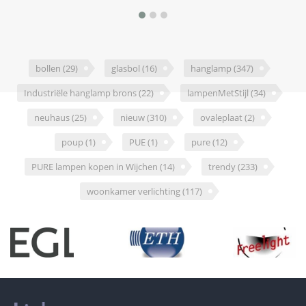
bollen
(29)
glasbol
(16)
hanglamp
(347)
Industriële hanglamp brons
(22)
lampenMetStijl
(34)
neuhaus
(25)
nieuw
(310)
ovaleplaat
(2)
poup
(1)
PUE
(1)
pure
(12)
PURE lampen kopen in Wijchen
(14)
trendy
(233)
woonkamer verlichting
(117)