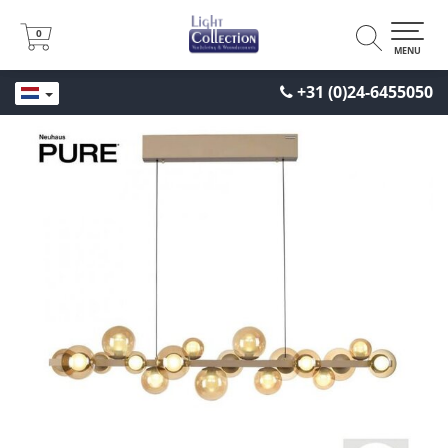
0
0
MENU
+31 (0)24-6455050