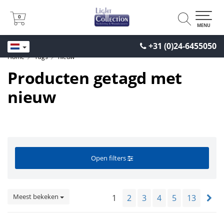
0
0
MENU
+31 (0)24-6455050
Home
Tags
nieuw
Producten getagd met
nieuw
Open filters
Meest bekeken
1
2
3
4
5
13