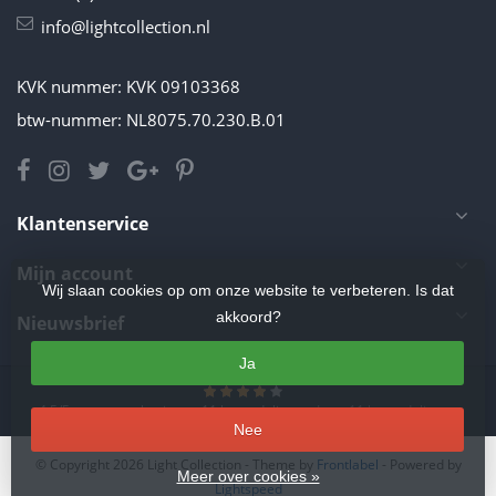
info@lightcollection.nl
KVK nummer: KVK 09103368
btw-nummer: NL8075.70.230.B.01
Klantenservice
Mijn account
Wij slaan cookies op om onze website te verbeteren. Is dat
akkoord?
Nieuwsbrief
Ja
4.5
/
5
sterren op basis van
11
beoordelingen.
Lees 11 beoordelingen
Nee
© Copyright 2026 Light Collection
- Theme by
Frontlabel
- Powered by
Meer over cookies »
Lightspeed