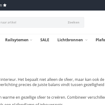
en
Zoeken
Railsytemen
SALE
Lichtbronnen
Plaf
 interieur. Het bepaalt niet alleen de sfeer, maar kan ook de
rlichting precies de juiste balans vindt tussen gezelligheid 
warme en gezellige sfeer te creëren. Combineer verschillen
zoals een plafondlamp of inbouwspots.