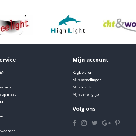
ervice
Mijn account
DEN
Registreren
Mijn bestellingen
tadvies
Mijn tickets
 op maat
Mijn verlanglijst
ur
Volg ons
en
rwaarden