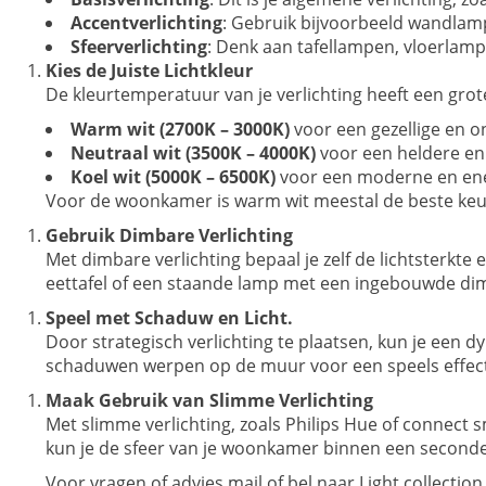
Accentverlichting
: Gebruik bijvoorbeeld wandlamp
Sfeerverlichting
: Denk aan tafellampen, vloerlam
Kies de Juiste Lichtkleur
De kleurtemperatuur van je verlichting heeft een grot
Warm wit (2700K – 3000K)
voor een gezellige en o
Neutraal wit (3500K – 4000K)
voor een heldere en 
Koel wit (5000K – 6500K)
voor een moderne en ene
Voor de woonkamer is warm wit meestal de beste keu
Gebruik Dimbare Verlichting
Met dimbare verlichting bepaal je zelf de lichtsterkt
eettafel of een staande lamp met een ingebouwde di
Speel met Schaduw en Licht.
Door strategisch verlichting te plaatsen, kun je een dy
schaduwen werpen op de muur voor een speels effect
Maak Gebruik van Slimme Verlichting
Met slimme verlichting, zoals Philips Hue of connect
kun je de sfeer van je woonkamer binnen een second
Voor vragen of advies mail of bel naar Light collection