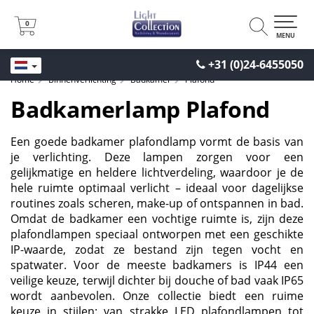
0
0
MENU
+31 (0)24-6455050
Home
Binnenverlichting
Badkamer
Plafond
Badkamerlamp Plafond
Een goede badkamer plafondlamp vormt de basis van
je verlichting. Deze lampen zorgen voor een
gelijkmatige en heldere lichtverdeling, waardoor je de
hele ruimte optimaal verlicht – ideaal voor dagelijkse
routines zoals scheren, make-up of ontspannen in bad.
Omdat de badkamer een vochtige ruimte is, zijn deze
plafondlampen speciaal ontworpen met een geschikte
IP-waarde, zodat ze bestand zijn tegen vocht en
spatwater. Voor de meeste badkamers is IP44 een
veilige keuze, terwijl dichter bij douche of bad vaak IP65
wordt aanbevolen. Onze collectie biedt een ruime
keuze in stijlen: van strakke LED plafondlampen tot