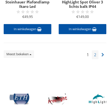
Steinhauer Plafondlamp
HighLight Spot Oliver 3
Ikaro Led
lichts balk IP44
€49,95
€149,00
In winkelwagen
In winkelwagen
Meest bekeken
1
2