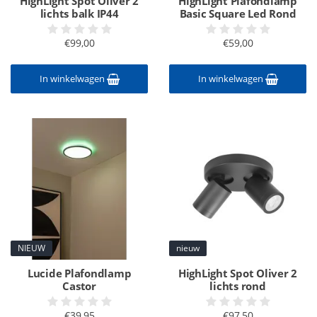
HighLight Spot Oliver 2
HighLight Plafondlamp
lichts balk IP44
Basic Square Led Rond
€99,00
€59,00
In winkelwagen
In winkelwagen
NIEUW
nieuw
Lucide Plafondlamp
HighLight Spot Oliver 2
Castor
lichts rond
€39,95
€97,50