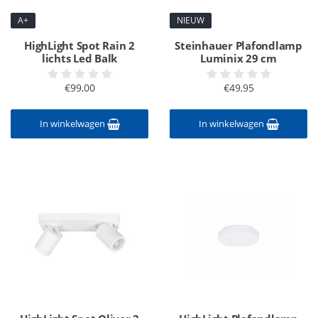
A+
NIEUW
HighLight Spot Rain 2
Steinhauer Plafondlamp
lichts Led Balk
Luminix 29 cm
€99,00
€49,95
In winkelwagen
In winkelwagen