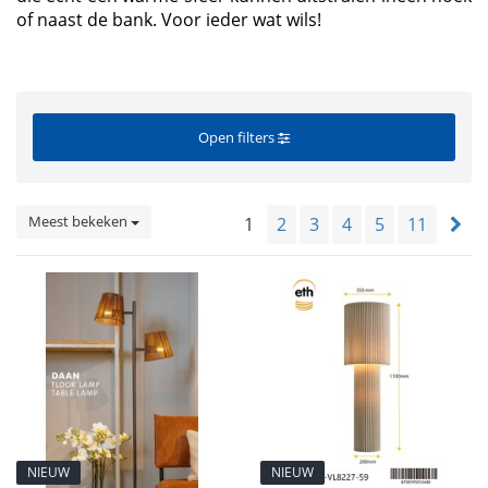
of naast de bank. Voor ieder wat wils!
Open filters
Meest bekeken
1
2
3
4
5
11
NIEUW
NIEUW