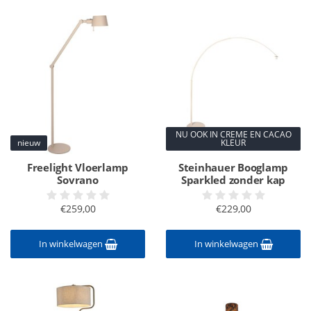
NU OOK IN CREME EN CACAO
nieuw
KLEUR
Freelight Vloerlamp
Steinhauer Booglamp
Sovrano
Sparkled zonder kap
€259,00
€229,00
In winkelwagen
In winkelwagen