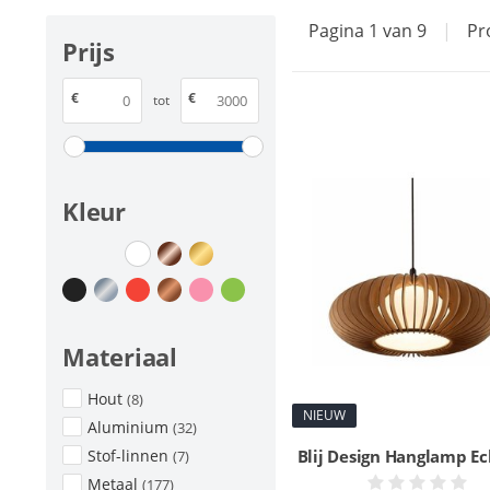
Pagina 1 van 9
|
Pr
Prijs
€
€
tot
Kleur
Materiaal
Hout
(8)
NIEUW
Aluminium
(32)
Blij Design Hanglamp Ec
Stof-linnen
(7)
Metaal
(177)