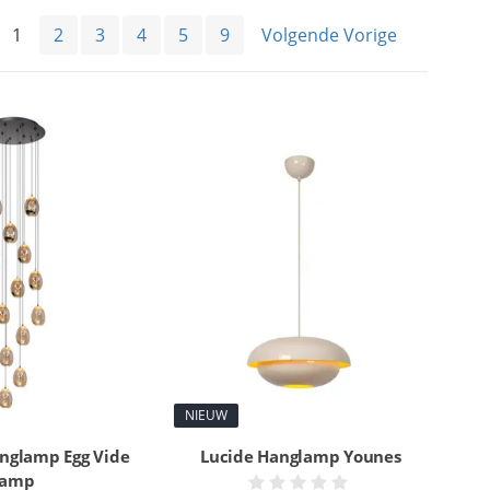
1
2
3
4
5
9
Volgende Vorige
NIEUW
anglamp Egg Vide
Lucide Hanglamp Younes
lamp