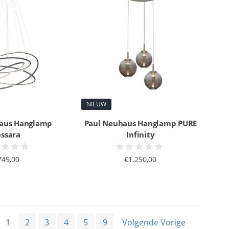
NIEUW
aus Hanglamp
Paul Neuhaus Hanglamp PURE
essara
Infinity
749,00
€1.250,00
1
2
3
4
5
9
Volgende Vorige