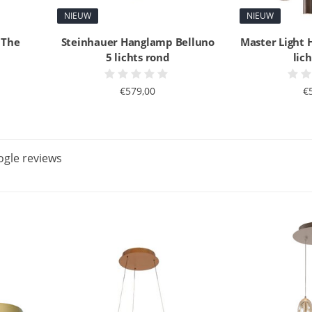
NIEUW
NIEUW
 The
Steinhauer Hanglamp Belluno
Master Light
5 lichts rond
lic
€579,00
€
gle reviews