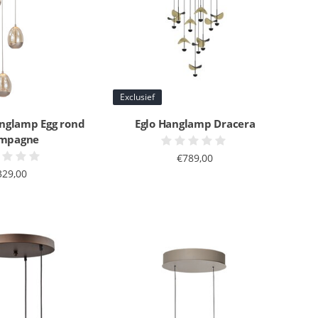
Exclusief
anglamp Egg rond
Eglo Hanglamp Dracera
mpagne
€789,00
329,00