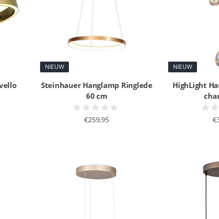
NIEUW
NIEUW
vello
Steinhauer Hanglamp Ringlede
HighLight H
60 cm
cha
€259,95
€