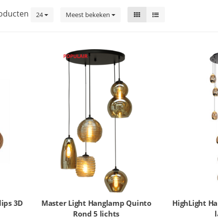
oducten
24
Meest bekeken
lips 3D
Master Light Hanglamp Quinto
HighLight H
Rond 5 lichts