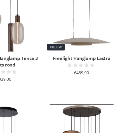
NIEUW
 Hanglamp Tence 3
Freelight Hanglamp Lastra
hts rond
€439,00
339,00