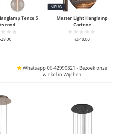
NIEUW
 Hanglamp Tence 5
Master Light Hanglamp
hts rond
Cartone
529,00
€948,00
Whatsapp 06-42990821 - Bezoek onze
winkel in Wijchen