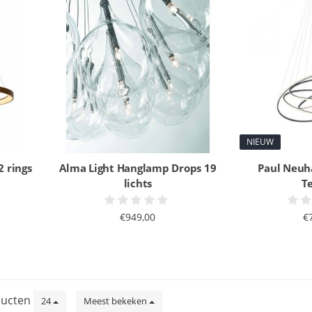
NIEUW
 rings
Alma Light Hanglamp Drops 19
Paul Neuh
lichts
T
€949,00
€
ucten
24
Meest bekeken