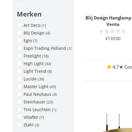
Merken
Blij Design Hanglamp
Vento
Art Deco
(1)
Blij Design
(4)
€139,00
Eglo
(7)
Expo Trading Holland
(10)
Freelight
(18)
High Light
(43)
4.7★ Goo
Light Trend
(8)
Lucide
(39)
Master Light
(45)
Paul Neuhaus
(4)
Steinhauer
(23)
Trio Leuchten
(1)
Villaflor
(1)
Ztahl
(3)