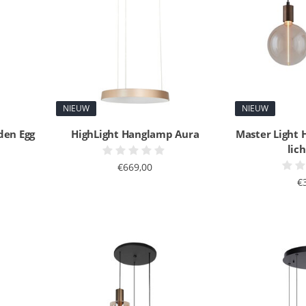
NIEUW
NIEUW
den Egg
HighLight Hanglamp Aura
Master Light
lic
€669,00
€