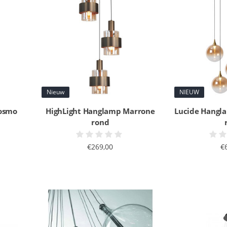
Nieuw
NIEUW
Cosmo
HighLight Hanglamp Marrone
Lucide Hangla
rond
€269,00
€