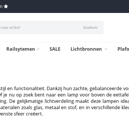
en
Zoeken
Railsytemen
SALE
Lichtbronnen
Plaf
jl en functionaliteit. Dankzij hun zachte, gebalanceerde vor
. Of je nu op zoek bent naar een lamp voor boven de eettaf
ing. De gelijkmatige lichtverdeling maakt deze lampen ideaal
terialen zoals glas, metaal en stof, en in verschillende kl
enste sfeer creëert.