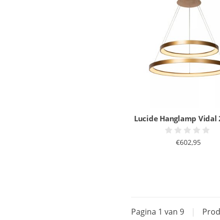
Lucide Hanglamp Vidal 2
€602,95
Pagina 1 van 9
|
Prod