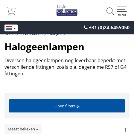
0
0
MENU
+31 (0)24-6455050
Home
Lichtbronnen
Halogeen
Halogeenlampen
Diversen halogeenlampen nog leverbaar beperkt met
verschillende fittingen, zoals o.a. degene me RS7 of G4
fittingen.
Open filters
Meest bekeken
1