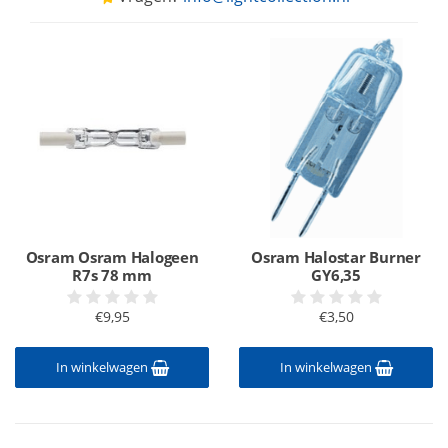
Osram Osram Halogeen
Osram Halostar Burner
R7s 78 mm
GY6,35
€9,95
€3,50
In winkelwagen
In winkelwagen