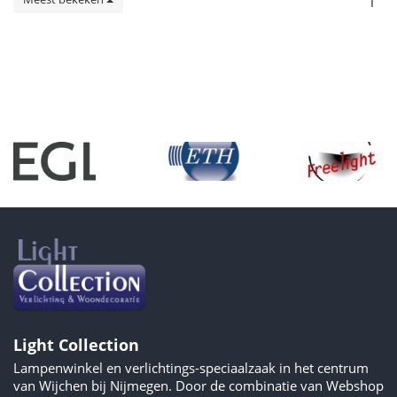
1
Light Collection
Lampenwinkel en verlichtings-speciaalzaak in het centrum
van Wijchen bij Nijmegen. Door de combinatie van Webshop