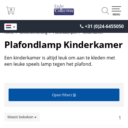
0
0
MENU
+31 (0)24-6455050
Home
Binnenverlichting
Plafondlampen
Kinderkamer
Plafondlamp Kinderkamer
Een kinderkamer is altijd leuk om aan te kleden met
een leuke speels lamp tegen het plafond.
Open filters
Meest bekeken
1