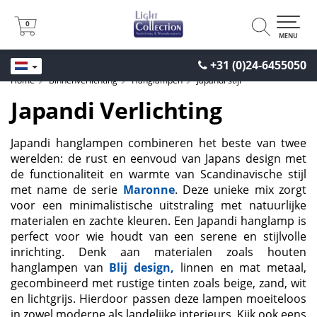
0
0
MENU
+31 (0)24-6455050
Home
Binnenverlichting
Hanglampen
Japandi stijl
Japandi Verlichting
Japandi hanglampen combineren het beste van twee
werelden: de rust en eenvoud van Japans design met
de functionaliteit en warmte van Scandinavische stijl
met name de serie
Maronne
. Deze unieke mix zorgt
voor een minimalistische uitstraling met natuurlijke
materialen en zachte kleuren. Een Japandi hanglamp is
perfect voor wie houdt van een serene en stijlvolle
inrichting. Denk aan materialen zoals houten
hanglampen van
Blij design
,
linnen en mat metaal,
gecombineerd met rustige tinten zoals beige, zand, wit
en lichtgrijs. Hierdoor passen deze lampen moeiteloos
in zowel moderne als landelijke interieurs. Kijk ook eens