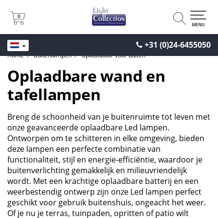
0
0
MENU
+31 (0)24-6455050
Home
Buitenlampen
Oplaadbaar voor buiten
Oplaadbare wand en
tafellampen
Breng de schoonheid van je buitenruimte tot leven met
onze geavanceerde oplaadbare Led lampen.
Ontworpen om te schitteren in elke omgeving, bieden
deze lampen een perfecte combinatie van
functionaliteit, stijl en energie-efficiëntie, waardoor je
buitenverlichting gemakkelijk en milieuvriendelijk
wordt. Met een krachtige oplaadbare batterij en een
weerbestendig ontwerp zijn onze Led lampen perfect
geschikt voor gebruik buitenshuis, ongeacht het weer.
Of je nu je terras, tuinpaden, opritten of patio wilt