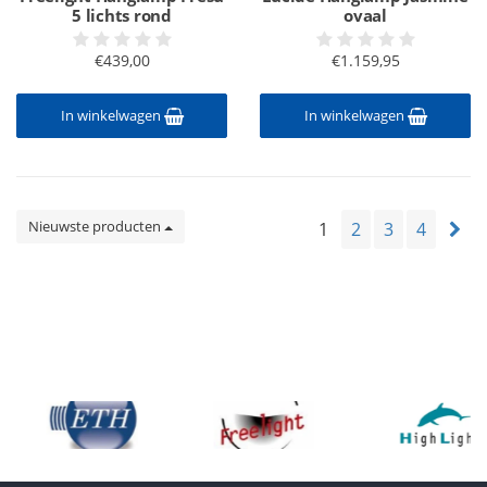
5 lichts rond
ovaal
€439,00
€1.159,95
In winkelwagen
In winkelwagen
Nieuwste producten
1
2
3
4