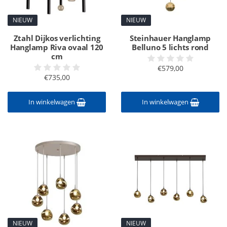
NIEUW
NIEUW
Ztahl Dijkos verlichting
Steinhauer Hanglamp
Hanglamp Riva ovaal 120
Belluno 5 lichts rond
cm
€579,00
€735,00
In winkelwagen
In winkelwagen
NIEUW
NIEUW