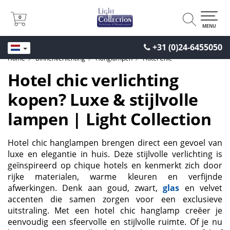
0
0
MENU
+31 (0)24-6455050
Home
Binnenverlichting
Hanglampen
Hotel Chic
Hotel chic verlichting
kopen? Luxe & stijlvolle
lampen | Light Collection
Hotel chic hanglampen brengen direct een gevoel van
luxe en elegantie in huis. Deze stijlvolle verlichting is
geïnspireerd op chique hotels en kenmerkt zich door
rijke materialen, warme kleuren en verfijnde
afwerkingen. Denk aan goud, zwart,
glas
en velvet
accenten die samen zorgen voor een exclusieve
uitstraling. Met een hotel chic hanglamp creëer je
eenvoudig een sfeervolle en stijlvolle ruimte. Of je nu