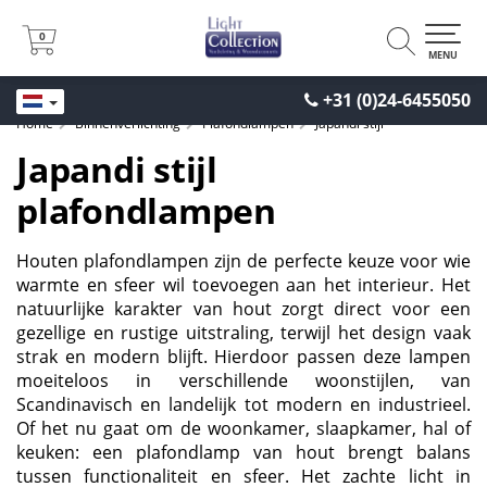
0
0
MENU
+31 (0)24-6455050
Home
Binnenverlichting
Plafondlampen
Japandi stijl
Japandi stijl
plafondlampen
Houten plafondlampen zijn de perfecte keuze voor wie
warmte en sfeer wil toevoegen aan het interieur. Het
natuurlijke karakter van hout zorgt direct voor een
gezellige en rustige uitstraling, terwijl het design vaak
strak en modern blijft. Hierdoor passen deze lampen
moeiteloos in verschillende woonstijlen, van
Scandinavisch en landelijk tot modern en industrieel.
Of het nu gaat om de woonkamer, slaapkamer, hal of
keuken: een plafondlamp van hout brengt balans
tussen functionaliteit en sfeer. Het zachte licht in