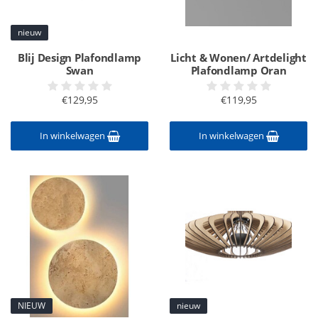
nieuw
Blij Design Plafondlamp
Licht & Wonen/ Artdelight
Swan
Plafondlamp Oran
€129,95
€119,95
In winkelwagen
In winkelwagen
NIEUW
nieuw