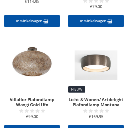
€114,95
€79,00
In winkelwagen
In winkelwagen
NIEUW
Villaflor Plafondlamp
Licht & Wonen/ Artdelight
Wangi Gold Ufo
Plafondlamp Montana
€99,00
€169,95