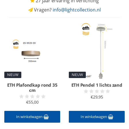
27 jaar ervaring in verlichting
Vragen?
info@lightcollection.nl
NIEUW
NIEUW
ETH Plafondkap rond 35
ETH Pendel 1 lichts zand
cm
€29,95
€55,00
In winkelwagen
In winkelwagen