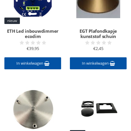
nieuw
ETH Led inbouwdimmer
EGT Plafondkapje
ecodim
kunststof schuin
€39,95
€2,45
In winkelwagen
In winkelwagen