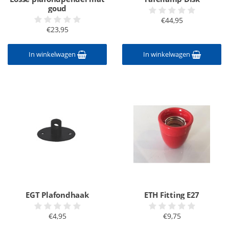
goud
€44,95
€23,95
In winkelwagen
In winkelwagen
EGT Plafondhaak
ETH Fitting E27
€4,95
€9,75