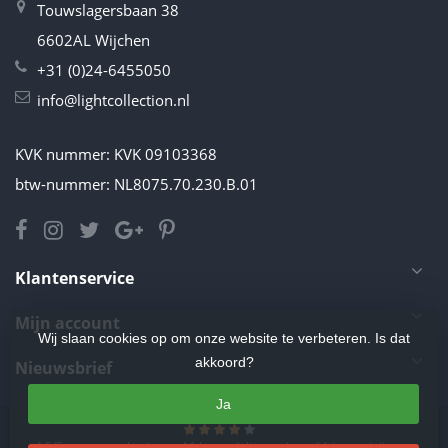
Touwslagersbaan 38
6602AL Wijchen
+31 (0)24-6455050
info@lightcollection.nl
KVK nummer: KVK 09103368
btw-nummer: NL8075.70.230.B.01
Klantenservice
Mijn account
Wij slaan cookies op om onze website te verbeteren. Is dat
akkoord?
Nieuwsbrief
Ja
4.5
/
5
sterren op basis van
11
beoordelingen.
Lees 11 beoordelingen