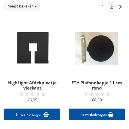
Meest bekeken
1
2
HighLight Afdekplaatje
ETH Plafondkapje 11 cm
vierkant
rond
€6,95
€8,50
In winkelwagen
In winkelwagen