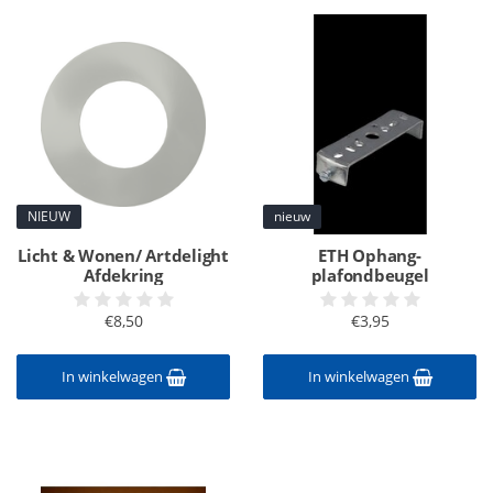
NIEUW
nieuw
Licht & Wonen/ Artdelight
ETH Ophang-
Afdekring
plafondbeugel
€8,50
€3,95
In winkelwagen
In winkelwagen