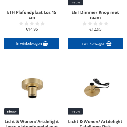
nieuw
ETH Plafondplaat Los 15
EGT Dimmer Knop met
cm
raam
€14,95
€12,95
In winkelwagen
In winkelwagen
nieuw
nieuw
Licht & Wonen/ Artdelight
Licht & Wonen/ Artdelight
Losse plafondpendel mat
Tafellamp Disk