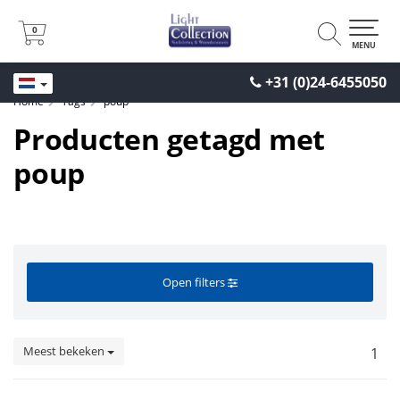
0
0
MENU
+31 (0)24-6455050
Home
Tags
poup
Producten getagd met
poup
Open filters
Meest bekeken
1