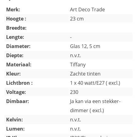
Merk:
Art Deco Trade
Hoogte :
23 cm
Breedte:
Lengte:
-
Diameter:
Glas 12, 5 cm
Diepte:
n.v.t.
Materiaal:
Tiffany
Kleur:
Zachte tinten
Lichtbron :
1 x 40 watt/E27 ( excl.)
Voltage:
230
Dimbaar:
Ja kan via een stekker-
dimmer ( excl.)
Kelvin:
n.v.t.
Lumen:
n.v.t.