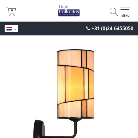
0
0
MENU
+31 (0)24-6455050