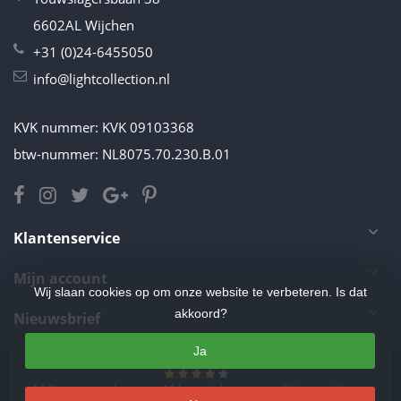
6602AL Wijchen
+31 (0)24-6455050
info@lightcollection.nl
KVK nummer: KVK 09103368
btw-nummer: NL8075.70.230.B.01
Klantenservice
Mijn account
Wij slaan cookies op om onze website te verbeteren. Is dat
akkoord?
Nieuwsbrief
Ja
4.5
/
5
sterren op basis van
11
beoordelingen.
Lees 11 beoordelingen