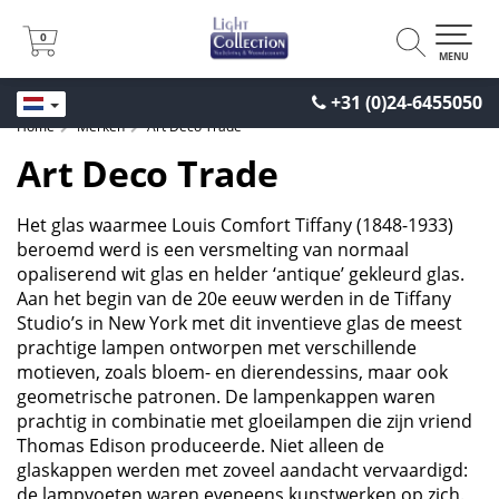
0
0
MENU
+31 (0)24-6455050
Home
Merken
Art Deco Trade
Art Deco Trade
Het glas waarmee Louis Comfort Tiffany (1848-1933)
beroemd werd is een versmelting van normaal
opaliserend wit glas en helder ‘antique’ gekleurd glas.
Aan het begin van de 20e eeuw werden in de Tiffany
Studio’s in New York met dit inventieve glas de meest
prachtige lampen ontworpen met verschillende
motieven, zoals bloem- en dierendessins, maar ook
geometrische patronen. De lampenkappen waren
prachtig in combinatie met gloeilampen die zijn vriend
Thomas Edison produceerde. Niet alleen de
glaskappen werden met zoveel aandacht vervaardigd:
de lampvoeten waren eveneens kunstwerken op zich.