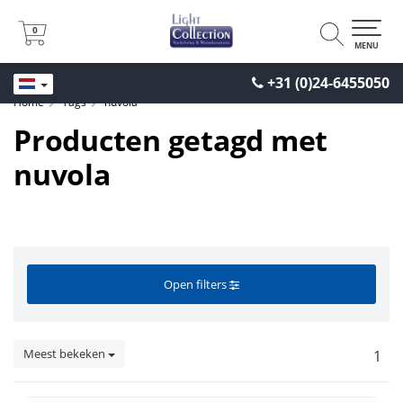
0
0
MENU
+31 (0)24-6455050
Home
Tags
nuvola
Producten getagd met
nuvola
Open filters
Meest bekeken
1