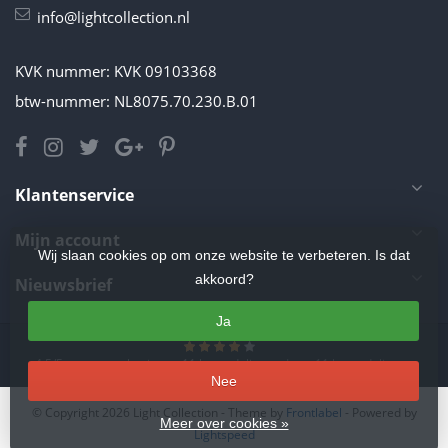
info@lightcollection.nl
KVK nummer: KVK 09103368
btw-nummer: NL8075.70.230.B.01
Klantenservice
Mijn account
Wij slaan cookies op om onze website te verbeteren. Is dat
akkoord?
Nieuwsbrief
Ja
4.5
/
5
sterren op basis van
11
beoordelingen.
Lees 11 beoordelingen
Nee
© Copyright 2026 Light Collection
- Theme by
Frontlabel
- Powered by
Meer over cookies »
Lightspeed