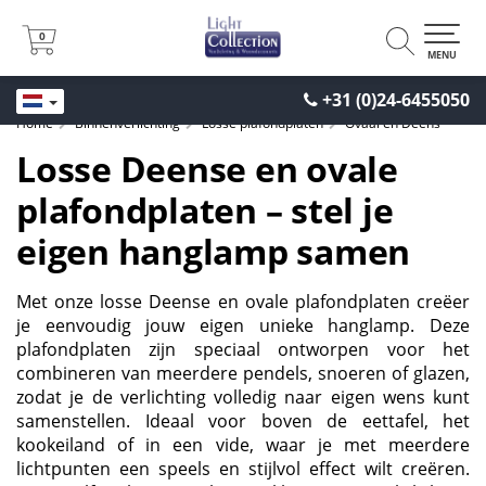
0
0
MENU
+31 (0)24-6455050
Home
Binnenverlichting
Losse plafondplaten
Ovaal en Deens
Losse Deense en ovale
plafondplaten – stel je
eigen hanglamp samen
Met onze losse Deense en ovale plafondplaten creëer
je eenvoudig jouw eigen unieke hanglamp. Deze
plafondplaten zijn speciaal ontworpen voor het
combineren van meerdere pendels, snoeren of glazen,
zodat je de verlichting volledig naar eigen wens kunt
samenstellen. Ideaal voor boven de eettafel, het
kookeiland of in een vide, waar je met meerdere
lichtpunten een speels en stijlvol effect wilt creëren.