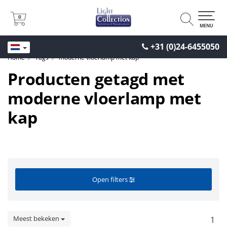
0
0
MENU
+31 (0)24-6455050
Home
Tags
moderne vloerlamp met kap
Producten getagd met
moderne vloerlamp met
kap
Open filters
Meest bekeken
1