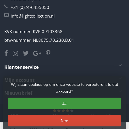
+31 (0)24-6455050
info@lightcollection.nl
KVK nummer: KVK 09103368
btw-nummer: NL8075.70.230.B.01
Klantenservice
Mijn account
Wij slaan cookies op om onze website te verbeteren. Is dat
akkoord?
Nieuwsbrief
Ja
4.5
/
5
sterren op basis van
11
beoordelingen.
Lees 11 beoordelingen
Nee