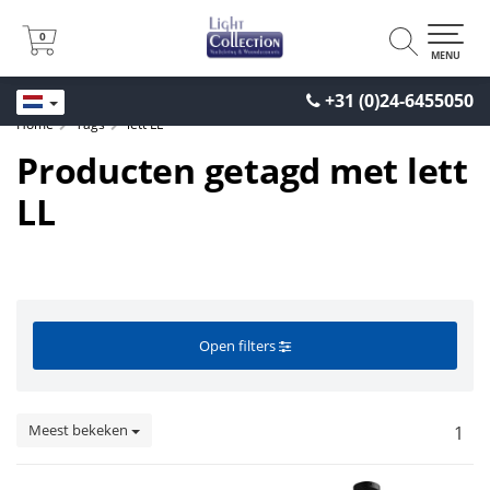
0
0
MENU
+31 (0)24-6455050
Home
Tags
lett LL
Producten getagd met lett
LL
Open filters
Meest bekeken
1