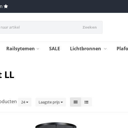
en
Zoeken
Railsytemen
SALE
Lichtbronnen
Plaf
t LL
oducten
24
Laagste prijs