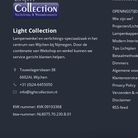
OPENINGSTIJ
Wie zijn we?
Projecten/Lich
Light Collection
Lampenkappen
Lampenwinkel en verlichtings-speciaalzaak in het
Modern Interie
centrum van Wijchen bij Nijmegen. Door de
Tips Lichtplan
combinatie van Webshop en winkel kunnen we
Betaalmethod
service gericht klanten helpen.
Dimmers
Touwslagersbaan 38
Algemene voo
6602AL Wijchen
Klantenservice
+31 (0)24-6455050
Privacy Policy
info@lightcollection.nl
Verzenden & r
Disclaimer
KVK nummer: KVK 09103368
RSS-feed
btw-nummer: NL8075.70.230.B.01