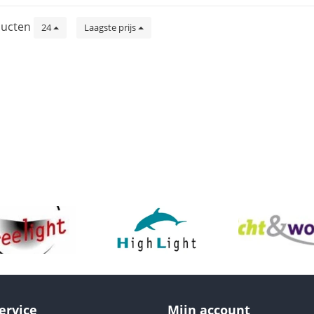
ucten
24
Laagste prijs
ervice
Mijn account