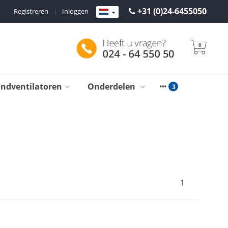
+31 (0)24-6455050
Registreren
|
Inloggen
0
ondventilatoren
Onderdelen
1