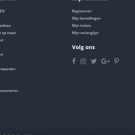
DEN
Registreren
Mijn bestellingen
tadvies
Mijn tickets
 op maat
Mijn verlanglijst
ur
Volg ons
en
rwaarden
etourneren