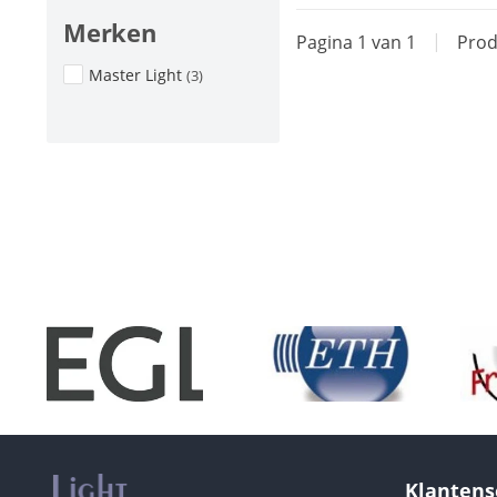
Merken
Pagina 1 van 1
|
Prod
Master Light
(3)
Klantens