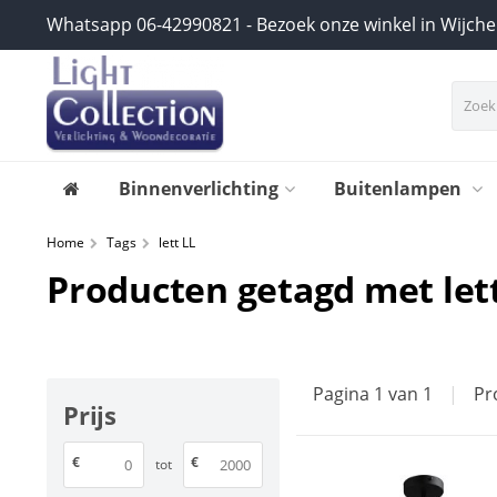
Whatsapp 06-42990821 - Bezoek onze winkel in Wijch
Binnenverlichting
Buitenlampen
Home
Tags
lett LL
Producten getagd met let
Pagina 1 van 1
|
Pr
Prijs
€
€
tot