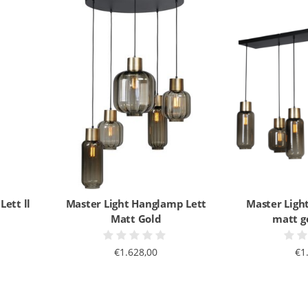
ett ll
Master Light Hanglamp Lett
Master Ligh
Matt Gold
matt go
€1.628,00
€1