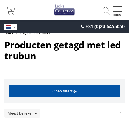
0
0
MENU
+31 (0)24-6455050
Home
Tags
led trubun
Producten getagd met led
trubun
Open filters
Meest bekeken
1