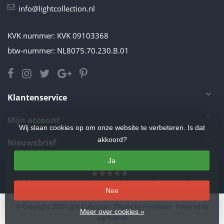
info@lightcollection.nl
KVK nummer: KVK 09103368
btw-nummer: NL8075.70.230.B.01
Klantenservice
Mijn account
Wij slaan cookies op om onze website te verbeteren. Is dat
akkoord?
Nieuwsbrief
Ja
4.5
/
5
sterren op basis van
11
beoordelingen.
Lees 11 beoordelingen
Nee
© Copyright 2026 Light Collection
- Theme by
Frontlabel
- Powered by
Meer over cookies »
Lightspeed