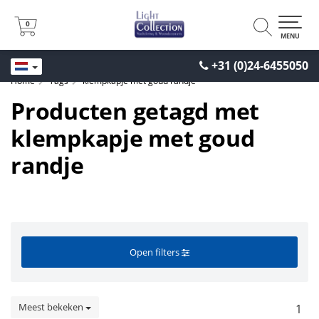
0
0
MENU
+31 (0)24-6455050
Home
Tags
klempkapje met goud randje
Producten getagd met
klempkapje met goud
randje
Open filters
Meest bekeken
1