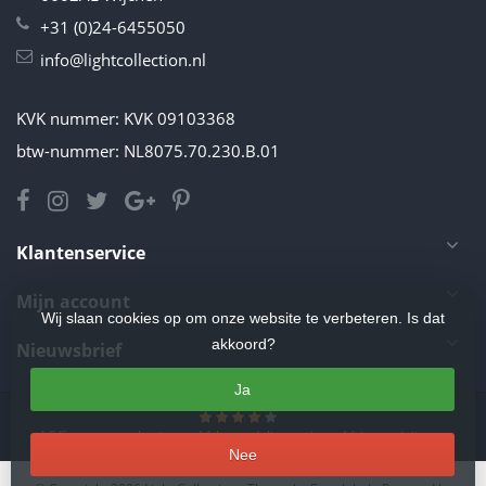
+31 (0)24-6455050
info@lightcollection.nl
KVK nummer: KVK 09103368
btw-nummer: NL8075.70.230.B.01
Klantenservice
Mijn account
Wij slaan cookies op om onze website te verbeteren. Is dat
akkoord?
Nieuwsbrief
Ja
4.5
/
5
sterren op basis van
11
beoordelingen.
Lees 11 beoordelingen
Nee