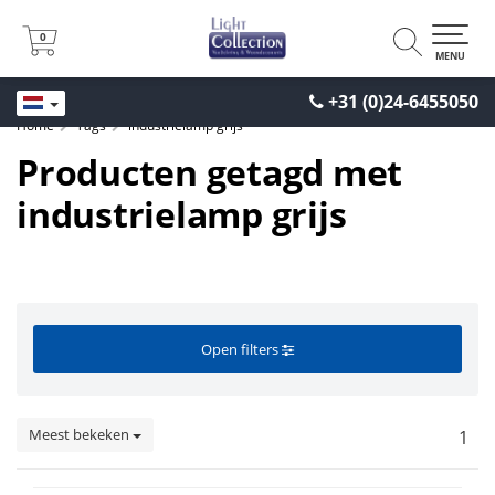
0
0
MENU
+31 (0)24-6455050
Home
Tags
industrielamp grijs
Producten getagd met
industrielamp grijs
Open filters
Meest bekeken
1