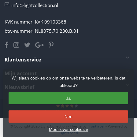
info@lightcollection.nl
KVK nummer: KVK 09103368
btw-nummer: NL8075.70.230.B.01
Klantenservice
Mijn account
Wij slaan cookies op om onze website te verbeteren. Is dat
akkoord?
Nieuwsbrief
Ja
4.5
/
5
sterren op basis van
11
beoordelingen.
Lees 11 beoordelingen
Nee
© Copyright 2026 Light Collection
- Theme by
Frontlabel
- Powered by
Meer over cookies »
Lightspeed