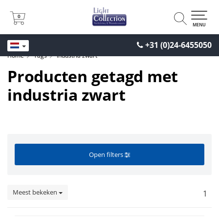
0
0
MENU
+31 (0)24-6455050
Home
Tags
industria zwart
Producten getagd met
industria zwart
Open filters
Meest bekeken
1