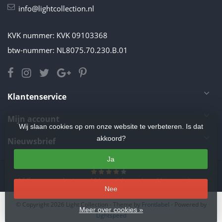
info@lightcollection.nl
KVK nummer: KVK 09103368
btw-nummer: NL8075.70.230.B.01
Klantenservice
Mijn account
Wij slaan cookies op om onze website te verbeteren. Is dat
akkoord?
Nieuwsbrief
Ja
4.5
/
5
sterren op basis van
11
beoordelingen.
Lees 11 beoordelingen
Nee
© Copyright 2026 Light Collection
- Theme by
Frontlabel
- Powered by
Meer over cookies »
Lightspeed