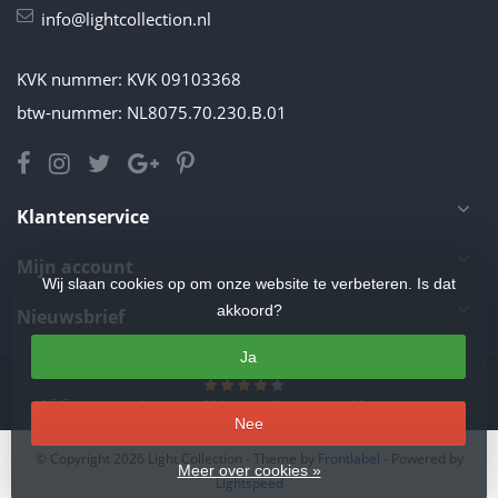
info@lightcollection.nl
KVK nummer: KVK 09103368
btw-nummer: NL8075.70.230.B.01
Klantenservice
Mijn account
Wij slaan cookies op om onze website te verbeteren. Is dat
akkoord?
Nieuwsbrief
Ja
4.5
/
5
sterren op basis van
11
beoordelingen.
Lees 11 beoordelingen
Nee
© Copyright 2026 Light Collection
- Theme by
Frontlabel
- Powered by
Meer over cookies »
Lightspeed