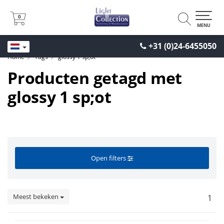
0
0
MENU
+31 (0)24-6455050
Home
Tags
glossy 1 sp;ot
Producten getagd met
glossy 1 sp;ot
Open filters
Meest bekeken
1