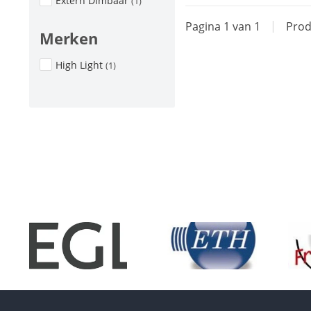
Extern Dimbaar
(1)
Pagina 1 van 1
|
Prod
Merken
High Light
(1)