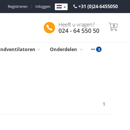
+31 (0)24-6455050
Registreren
|
Inloggen
0
ondventilatoren
Onderdelen
1