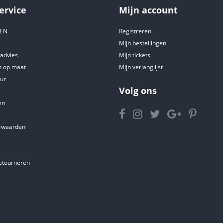
ervice
Mijn account
DEN
Registreren
Mijn bestellingen
tadvies
Mijn tickets
 op maat
Mijn verlanglijst
ur
Volg ons
en
rwaarden
etourneren