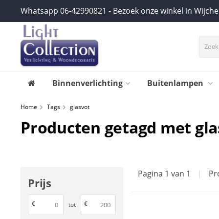
Whatsapp 06-42990821 - Bezoek onze winkel in Wijch
Binnenverlichting
Buitenlampen
Home
Tags
glasvot
Producten getagd met gla
Pagina 1 van 1
|
Pr
Prijs
€
€
tot