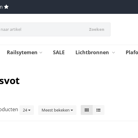
en
Zoeken
Railsytemen
SALE
Lichtbronnen
Plaf
svot
oducten
24
Meest bekeken