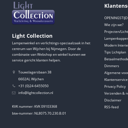
Klantens
OPENINGSTIJ
Wie zijn we?
Projecten/Lich
Light Collection
Lampenkappen
Lampenwinkel en verlichtings-speciaalzaak in het
Modern Interie
centrum van Wijchen bij Nijmegen. Door de
Tips Lichtplan
combinatie van Webshop en winkel kunnen we
Betaalmethod
service gericht klanten helpen.
Dimmers
Touwslagersbaan 38
Algemene voo
6602AL Wijchen
Klantenservice
+31 (0)24-6455050
Privacy Policy
info@lightcollection.nl
Verzenden & r
Disclaimer
KVK nummer: KVK 09103368
RSS-feed
btw-nummer: NL8075.70.230.B.01