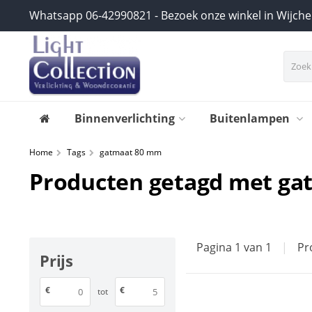
Whatsapp 06-42990821 - Bezoek onze winkel in Wijch
Binnenverlichting
Buitenlampen
Home
Tags
gatmaat 80 mm
Producten getagd met g
Pagina 1 van 1
|
Pr
Prijs
€
€
tot