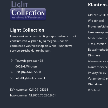
Klantens
OPENINGSTIJ
Wie zijn we?
Projecten/Lich
Light Collection
Lampenkappen
Lampenwinkel en verlichtings-speciaalzaak in het
Modern Interie
centrum van Wijchen bij Nijmegen. Door de
Tips Lichtplan
combinatie van Webshop en winkel kunnen we
Betaalmethod
service gericht klanten helpen.
Dimmers
Touwslagersbaan 38
Algemene voo
6602AL Wijchen
Klantenservice
+31 (0)24-6455050
Privacy Policy
info@lightcollection.nl
Verzenden & r
Disclaimer
KVK nummer: KVK 09103368
RSS-feed
btw-nummer: NL8075.70.230.B.01