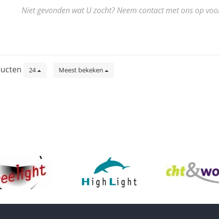
Niet gevonden wat U zocht? Neem contact met ons op voor de
ucten
24
Meest bekeken