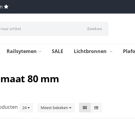
en
Zoeken
Railsytemen
SALE
Lichtbronnen
Plaf
atmaat 80 mm
oducten
24
Meest bekeken