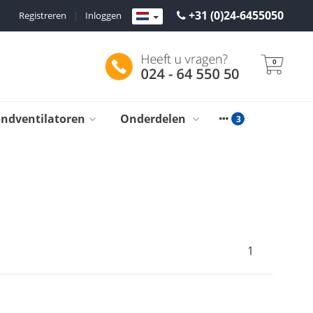
+31 (0)24-6455050
Registreren
|
Inloggen
0
ondventilatoren
Onderdelen
1