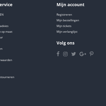
ervice
Mijn account
DEN
Registreren
Mijn bestellingen
tadvies
Mijn tickets
 op maat
Mijn verlanglijst
ur
Volg ons
en
rwaarden
etourneren