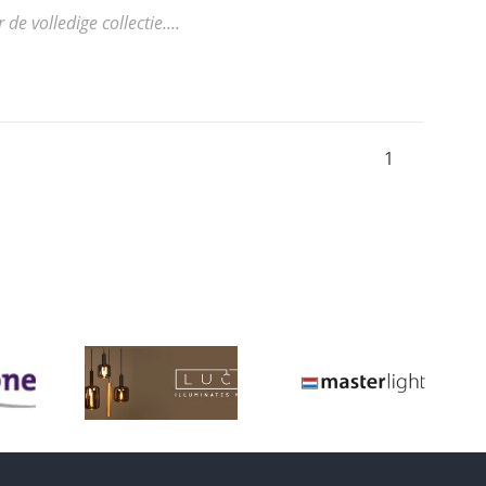
 volledige collectie....
1