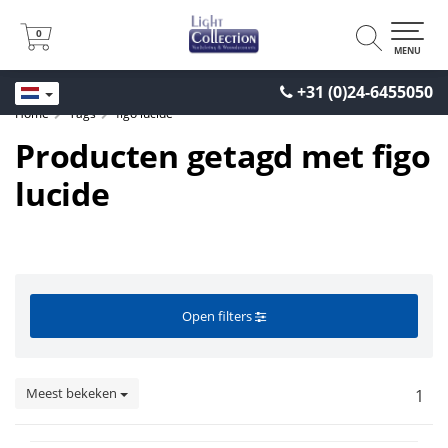
0
0
MENU
+31 (0)24-6455050
Home
Tags
figo lucide
Producten getagd met figo
lucide
Open filters
Meest bekeken
1