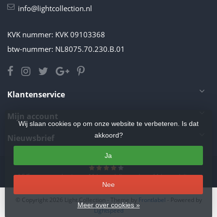
info@lightcollection.nl
KVK nummer: KVK 09103368
btw-nummer: NL8075.70.230.B.01
Klantenservice
Mijn account
Wij slaan cookies op om onze website te verbeteren. Is dat
akkoord?
Nieuwsbrief
Ja
4.5
/
5
sterren op basis van
11
beoordelingen.
Lees 11 beoordelingen
Nee
© Copyright 2026 Light Collection
- Theme by
Frontlabel
- Powered by
Meer over cookies »
Lightspeed