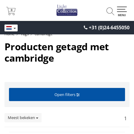
0
0
MENU
+31 (0)24-6455050
Home
Tags
cambridge
Producten getagd met
cambridge
Open filters
Meest bekeken
1