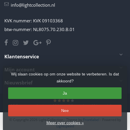
info@lightcollection.nl
KVK nummer: KVK 09103368
btw-nummer: NL8075.70.230.B.01
Klantenservice
Mijn account
Wij slaan cookies op om onze website te verbeteren. Is dat
akkoord?
Nieuwsbrief
Ja
4.5
/
5
sterren op basis van
11
beoordelingen.
Lees 11 beoordelingen
Nee
© Copyright 2026 Light Collection
- Theme by
Frontlabel
- Powered by
Meer over cookies »
Lightspeed