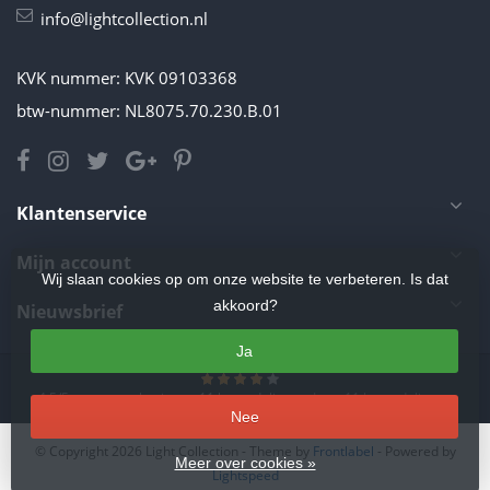
info@lightcollection.nl
KVK nummer: KVK 09103368
btw-nummer: NL8075.70.230.B.01
Klantenservice
Mijn account
Wij slaan cookies op om onze website te verbeteren. Is dat
akkoord?
Nieuwsbrief
Ja
4.5
/
5
sterren op basis van
11
beoordelingen.
Lees 11 beoordelingen
Nee
© Copyright 2026 Light Collection
- Theme by
Frontlabel
- Powered by
Meer over cookies »
Lightspeed