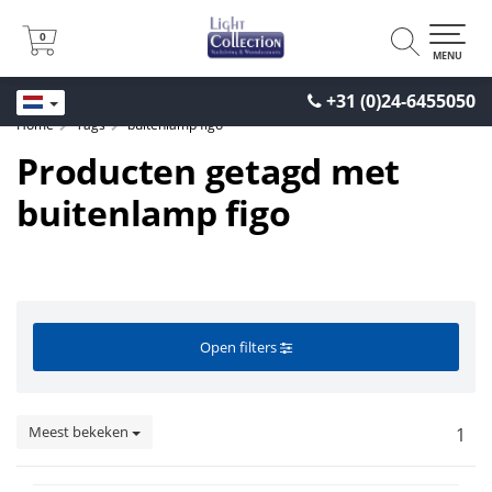
0
0
MENU
+31 (0)24-6455050
Home
Tags
buitenlamp figo
Producten getagd met
buitenlamp figo
Open filters
Meest bekeken
1