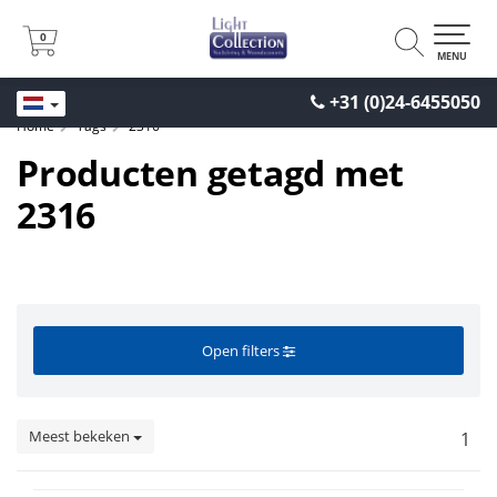
0
0
MENU
+31 (0)24-6455050
Home
Tags
2316
Producten getagd met
2316
Open filters
Meest bekeken
1