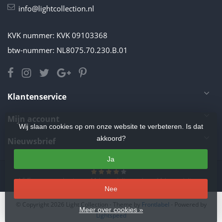
info@lightcollection.nl
KVK nummer: KVK 09103368
btw-nummer: NL8075.70.230.B.01
Klantenservice
Mijn account
Wij slaan cookies op om onze website te verbeteren. Is dat
akkoord?
Nieuwsbrief
Ja
4.5
/
5
sterren op basis van
11
beoordelingen.
Lees 11 beoordelingen
Nee
© Copyright 2026 Light Collection
- Theme by
Frontlabel
- Powered by
Meer over cookies »
Lightspeed