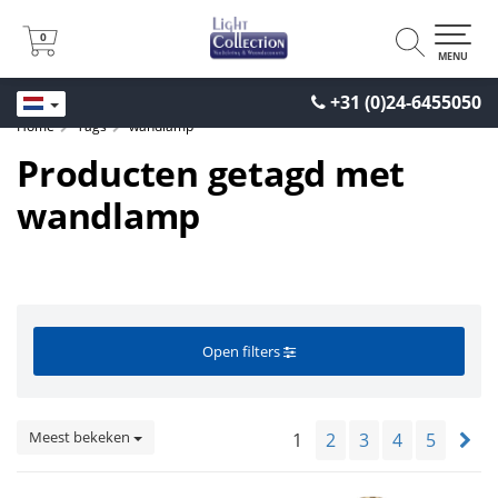
0
0
MENU
+31 (0)24-6455050
Home
Tags
wandlamp
Producten getagd met
wandlamp
Open filters
Meest bekeken
1
2
3
4
5