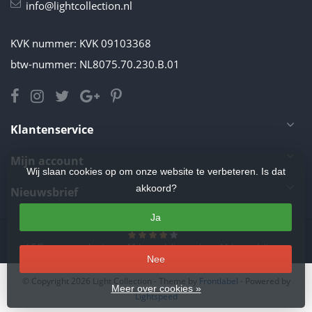
info@lightcollection.nl
KVK nummer: KVK 09103368
btw-nummer: NL8075.70.230.B.01
Klantenservice
Mijn account
Wij slaan cookies op om onze website te verbeteren. Is dat
akkoord?
Nieuwsbrief
Ja
4.5
/
5
sterren op basis van
11
beoordelingen.
Lees 11 beoordelingen
Nee
© Copyright 2026 Light Collection
- Theme by
Frontlabel
- Powered by
Meer over cookies »
Lightspeed