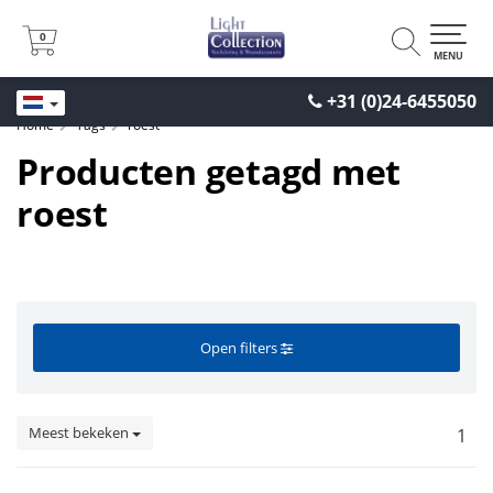
0
0
MENU
+31 (0)24-6455050
Home
Tags
roest
Producten getagd met
roest
Open filters
Meest bekeken
1