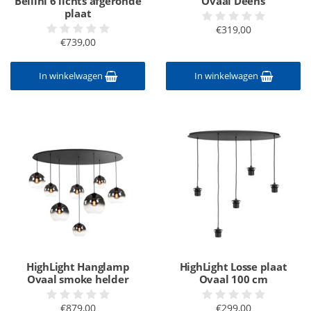
Bellini 6 lichts afgeronde
Ovaal Deens
plaat
€319,00
€739,00
In winkelwagen
In winkelwagen
HighLight Hanglamp
HighLight Losse plaat
Ovaal smoke helder
Ovaal 100 cm
€879,00
€299,00