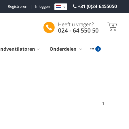
+31 (0)24-6455050
Registreren
|
Inloggen
0
ondventilatoren
Onderdelen
1