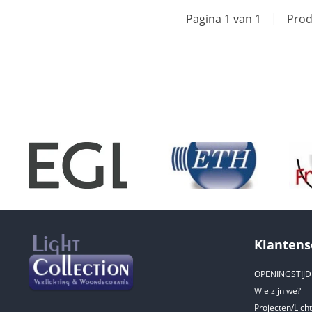
Pagina 1 van 1
|
Prod
Klantens
OPENINGSTIJ
Wie zijn we?
Projecten/Lich