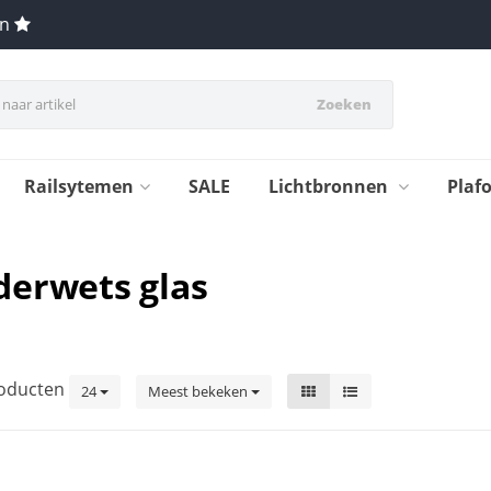
en
Zoeken
Railsytemen
SALE
Lichtbronnen
Plaf
derwets glas
oducten
24
Meest bekeken