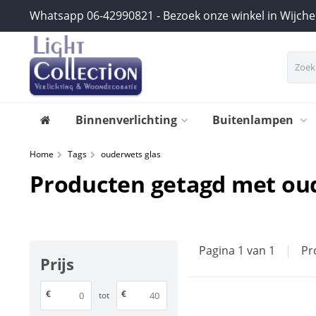
Whatsapp 06-42990821 - Bezoek onze winkel in Wijch
Binnenverlichting
Buitenlampen
Home
Tags
ouderwets glas
Producten getagd met ou
Pagina 1 van 1
|
Pr
Prijs
€
€
tot