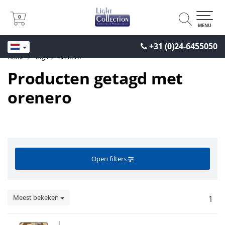
0
0
MENU
+31 (0)24-6455050
Home
Tags
orenero
Producten getagd met
orenero
Open filters
Meest bekeken
1