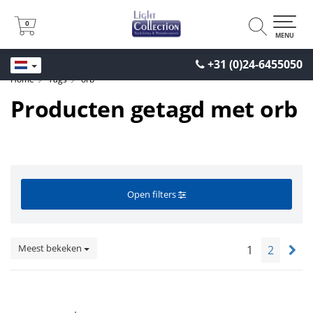
0
0
MENU
+31 (0)24-6455050
Home
Tags
orb
Producten getagd met orb
Open filters
Meest bekeken
1
2