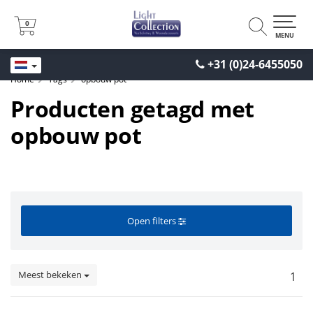
0
0
MENU
+31 (0)24-6455050
Home
Tags
opbouw pot
Producten getagd met
opbouw pot
Open filters
Meest bekeken
1