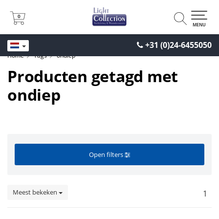
0
0
MENU
+31 (0)24-6455050
Home
Tags
ondiep
Producten getagd met
ondiep
Open filters
Meest bekeken
1