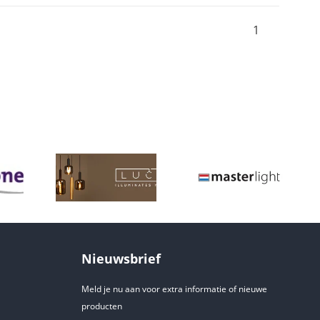
1
Nieuwsbrief
Meld je nu aan voor extra informatie of nieuwe
producten