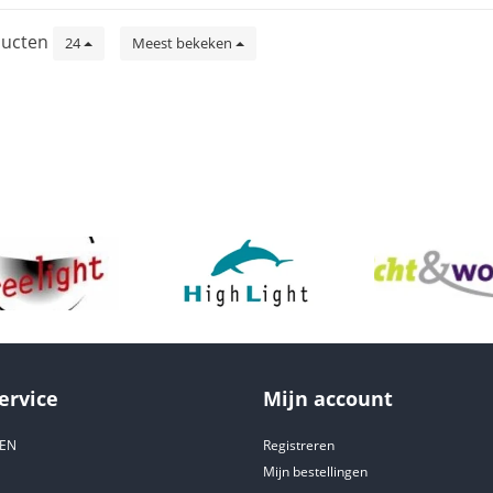
ucten
24
Meest bekeken
ervice
Mijn account
DEN
Registreren
Mijn bestellingen