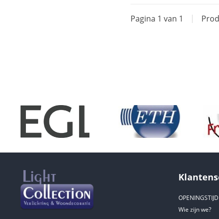
Pagina 1 van 1
|
Prod
Klantens
OPENINGSTIJ
Wie zijn we?