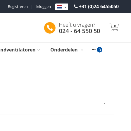
+31 (0)24-6455050
Registreren
|
Inloggen
0
ondventilatoren
Onderdelen
1