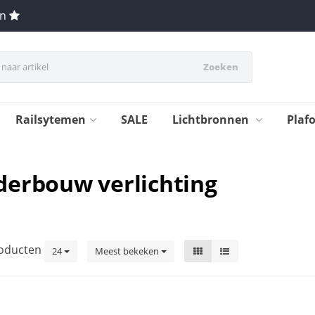
en
Zoeken
Railsytemen
SALE
Lichtbronnen
Plaf
derbouw verlichting
oducten
24
Meest bekeken