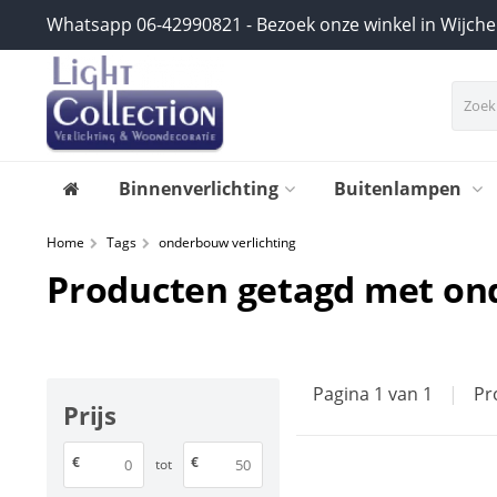
Whatsapp 06-42990821 - Bezoek onze winkel in Wijch
Binnenverlichting
Buitenlampen
Home
Tags
onderbouw verlichting
Producten getagd met on
Pagina 1 van 1
|
Pr
Prijs
€
€
tot