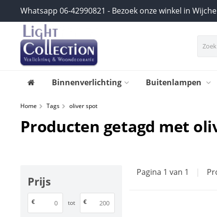
Whatsapp 06-42990821 - Bezoek onze winkel in Wijch
Binnenverlichting
Buitenlampen
Home
Tags
oliver spot
Producten getagd met oli
Pagina 1 van 1
|
Pr
Prijs
€
€
tot