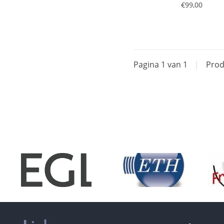
€99,00
Pagina 1 van 1
|
Prod