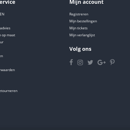
ervice
Mijn account
DEN
Registreren
Mijn bestellingen
tadvies
Mijn tickets
 op maat
Mijn verlanglijst
ur
Volg ons
en
rwaarden
etourneren