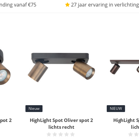
nding vanaf €75
27 jaar ervaring in verlichting
Nieuw
NIEUW
spot 2
HighLight Spot Oliver spot 2
HighLight S
lichts recht
lic