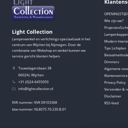
Klantens
OPENINGSTIJ
Wie zijn we?
Projecten/Lich
Light Collection
Lampenkappen
Lampenwinkel en verlichtings-speciaalzaak in het
Modern Interie
centrum van Wijchen bij Nijmegen. Door de
Tips Lichtplan
combinatie van Webshop en winkel kunnen we
Betaalmethod
service gericht klanten helpen.
Dimmers
Touwslagersbaan 38
Algemene voo
6602AL Wijchen
Klantenservice
+31 (0)24-6455050
Privacy Policy
info@lightcollection.nl
Verzenden & r
Disclaimer
KVK nummer: KVK 09103368
RSS-feed
btw-nummer: NL8075.70.230.B.01