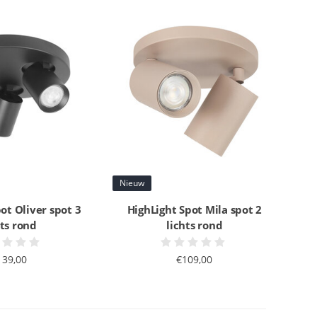
Nieuw
ot Oliver spot 3
HighLight Spot Mila spot 2
hts rond
lichts rond
139,00
€109,00