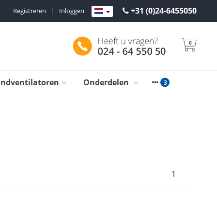
+31 (0)24-6455050
Registreren
|
Inloggen
0
ondventilatoren
Onderdelen
1