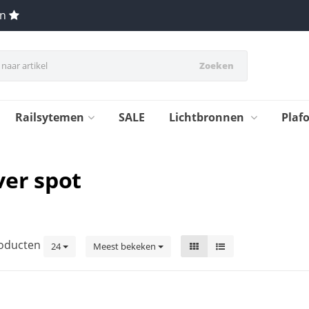
en
Zoeken
Railsytemen
SALE
Lichtbronnen
Plaf
ver spot
oducten
24
Meest bekeken