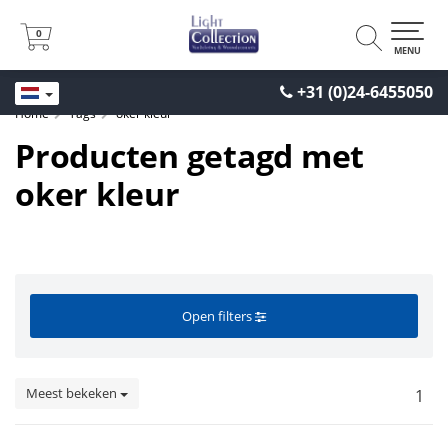
0
0
MENU
+31 (0)24-6455050
Home
Tags
oker kleur
Producten getagd met
oker kleur
Open filters
Meest bekeken
1