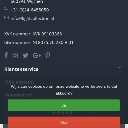
6602AL Wijchen
+31 (0)24-6455050
info@lightcollection.nl
KVK nummer: KVK 09103368
btw-nummer: NL8075.70.230.B.01
Klantenservice
Mijn account
Wij slaan cookies op om onze website te verbeteren. Is dat
akkoord?
Nieuwsbrief
Ja
4.5
/
5
sterren op basis van
11
beoordelingen.
Lees 11 beoordelingen
Nee