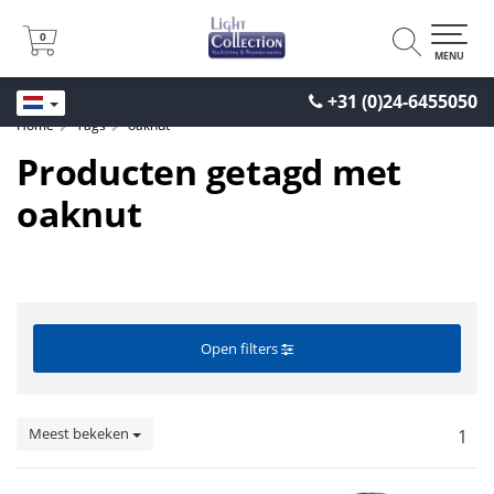
0
0
MENU
+31 (0)24-6455050
Home
Tags
oaknut
Producten getagd met
oaknut
Open filters
Meest bekeken
1