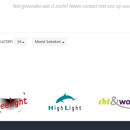
Niet gevonden wat U zocht? Neem contact met ons op voor de
ucten
24
Meest bekeken