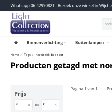
Whatsapp 06-42990821 - Bezoek onze winkel in Wijch
Binnenverlichting
Buitenlampen
Home
Tags
nordic felx bed spot
Producten getagd met nor
Pagina 1 van 1
|
Pr
Prijs
€
€
tot