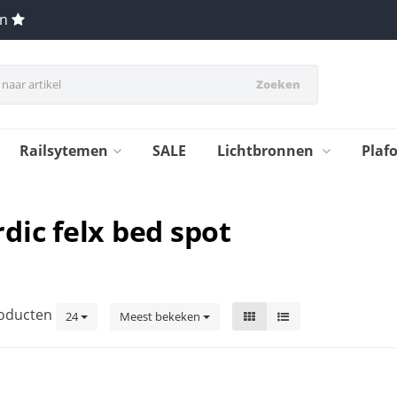
en
Zoeken
Railsytemen
SALE
Lichtbronnen
Plaf
dic felx bed spot
oducten
24
Meest bekeken