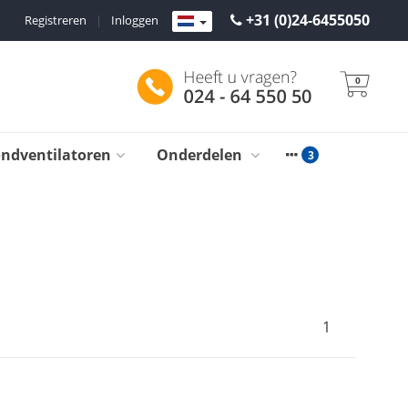
+31 (0)24-6455050
Registreren
|
Inloggen
0
ondventilatoren
Onderdelen
1