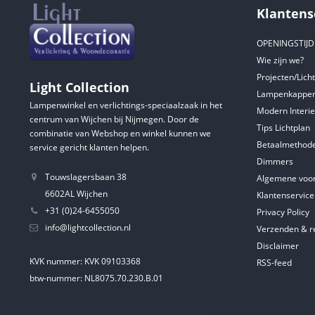
Klantens
OPENINGSTIJ
Wie zijn we?
Projecten/Lich
Light Collection
Lampenkappen
Lampenwinkel en verlichtings-speciaalzaak in het
Modern Interie
centrum van Wijchen bij Nijmegen. Door de
Tips Lichtplan
combinatie van Webshop en winkel kunnen we
Betaalmethod
service gericht klanten helpen.
Dimmers
Touwslagersbaan 38
Algemene voo
6602AL Wijchen
Klantenservice
+31 (0)24-6455050
Privacy Policy
info@lightcollection.nl
Verzenden & r
Disclaimer
KVK nummer: KVK 09103368
RSS-feed
btw-nummer: NL8075.70.230.B.01