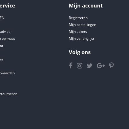
ervice
Mijn account
DEN
Registreren
Mijn bestellingen
tadvies
Mijn tickets
 op maat
Mijn verlanglijst
ur
Volg ons
en
rwaarden
etourneren