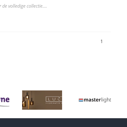
 volledige collectie....
1