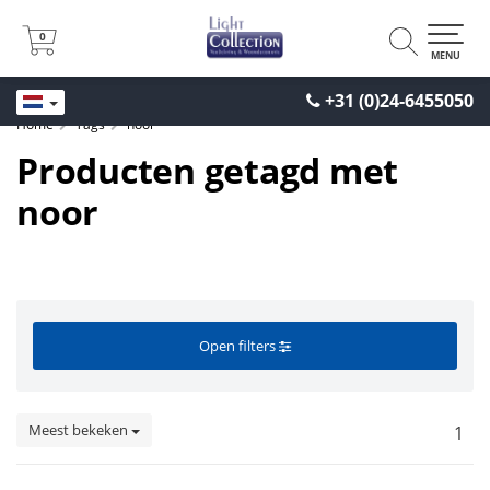
0
0
MENU
+31 (0)24-6455050
Home
Tags
noor
Producten getagd met
noor
Open filters
Meest bekeken
1