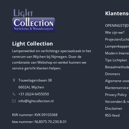
Klantens
OPENINGSTIJ
Wie zijn we?
Projecten/Lich
Light Collection
Lampenkappen
Lampenwinkel en verlichtings-speciaalzaak in het
Modern Interie
centrum van Wijchen bij Nijmegen. Door de
Tips Lichtplan
combinatie van Webshop en winkel kunnen we
Betaalmethod
service gericht klanten helpen.
Dimmers
Touwslagersbaan 38
Algemene voo
6602AL Wijchen
Klantenservice
+31 (0)24-6455050
Privacy Policy
info@lightcollection.nl
Verzenden & r
Disclaimer
KVK nummer: KVK 09103368
RSS-feed
btw-nummer: NL8075.70.230.B.01