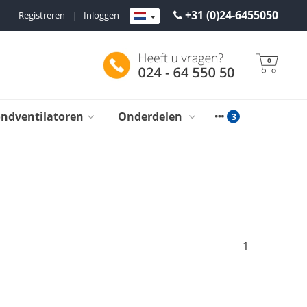
+31 (0)24-6455050
Registreren
|
Inloggen
0
ondventilatoren
Onderdelen
1