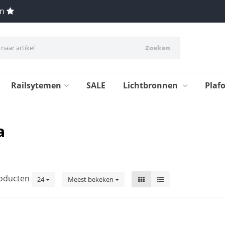
en
Zoeken
Railsytemen
SALE
Lichtbronnen
Plaf
a
oducten
24
Meest bekeken