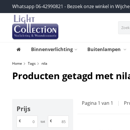
Whatsapp 06-42990821 - Bezoek onze winkel in Wijch
Binnenverlichting
Buitenlampen
Home
Tags
nila
Producten getagd met nil
Pagina 1 van 1
|
Pr
Prijs
€
€
tot