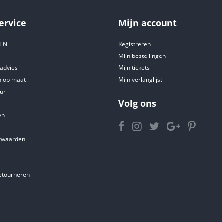
ervice
Mijn account
DEN
Registreren
Mijn bestellingen
tadvies
Mijn tickets
 op maat
Mijn verlanglijst
ur
Volg ons
en
rwaarden
etourneren