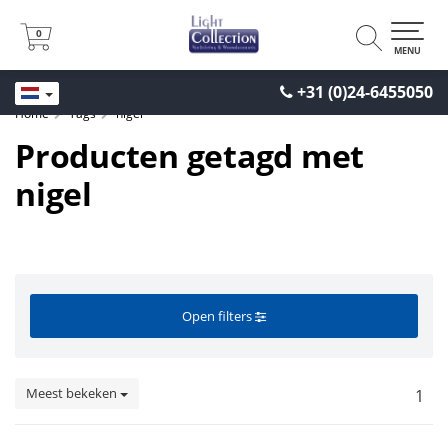
0
0
MENU
+31 (0)24-6455050
Home
Tags
nigel
Producten getagd met
nigel
Open filters
Meest bekeken
1