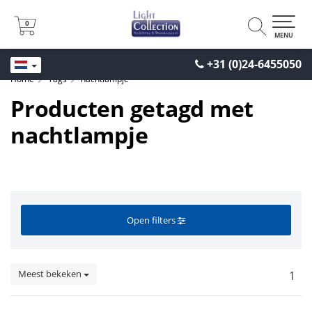
0
0
MENU
+31 (0)24-6455050
Home
Tags
nachtlampje
Producten getagd met
nachtlampje
Open filters
Meest bekeken
1