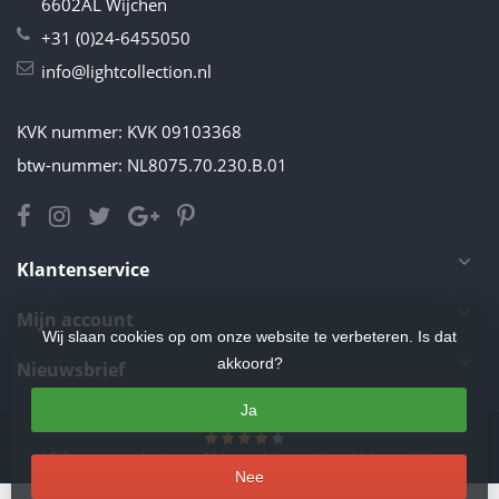
6602AL Wijchen
+31 (0)24-6455050
info@lightcollection.nl
KVK nummer: KVK 09103368
btw-nummer: NL8075.70.230.B.01
Klantenservice
Mijn account
Wij slaan cookies op om onze website te verbeteren. Is dat
akkoord?
Nieuwsbrief
Ja
4.5
/
5
sterren op basis van
11
beoordelingen.
Lees 11 beoordelingen
Nee