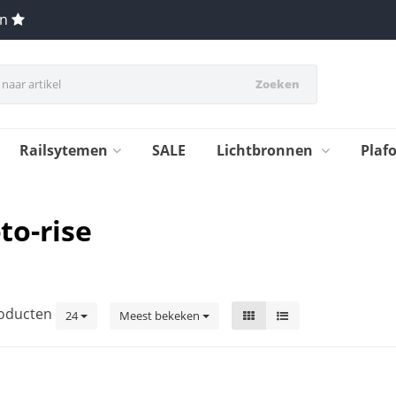
en
Zoeken
Railsytemen
SALE
Lichtbronnen
Plaf
to-rise
oducten
24
Meest bekeken