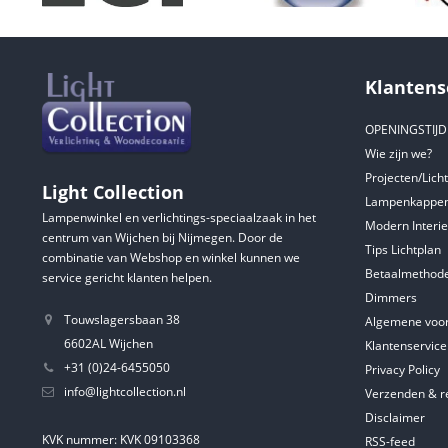
Klantens
OPENINGSTIJ
Wie zijn we?
Projecten/Lich
Light Collection
Lampenkappen
Lampenwinkel en verlichtings-speciaalzaak in het
Modern Interie
centrum van Wijchen bij Nijmegen. Door de
Tips Lichtplan
combinatie van Webshop en winkel kunnen we
Betaalmethod
service gericht klanten helpen.
Dimmers
Touwslagersbaan 38
Algemene voo
6602AL Wijchen
Klantenservice
+31 (0)24-6455050
Privacy Policy
info@lightcollection.nl
Verzenden & r
Disclaimer
KVK nummer: KVK 09103368
RSS-feed