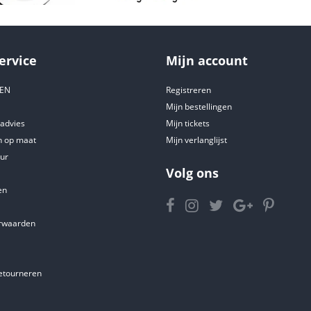
ervice
Mijn account
DEN
Registreren
Mijn bestellingen
tadvies
Mijn tickets
 op maat
Mijn verlanglijst
ur
Volg ons
en
rwaarden
etourneren