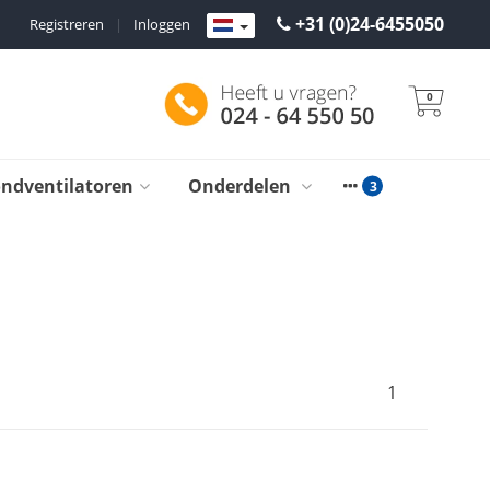
+31 (0)24-6455050
Registreren
|
Inloggen
0
ondventilatoren
Onderdelen
1